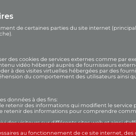
ires
ent de certaines parties du site internet (principa
rche).
liser des cookies de services externes comme par e
ntenu vidéo hébergé auprès de fournisseurs extern
der à des visites virtuelles hébergées par des fourn
hension du comportement des utilisateurs ainsi que
es données à des fins:
 retenir des informations qui modifient le service 
e retenir des informations pour comprendre comment
i des visiteurs sur différents sites web et ainsi d'af
ssaires au fonctionnement de ce site internet, des c