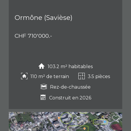
Ormône (Savièse)
CHF 710'000.-
103.2 m² habitables
110 m² de terrain
3.5 pièces
Rez-de-chaussée
Construit en 2026