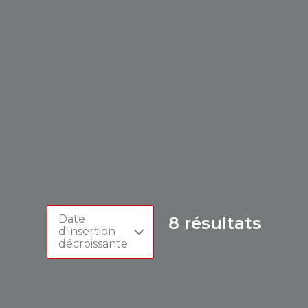
Date
8
résultats
d'insertion
décroissante