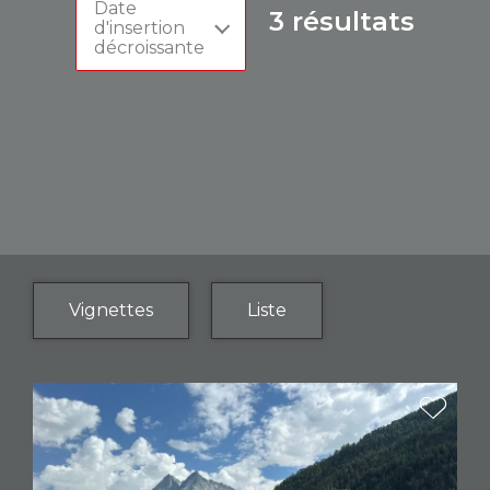
Date
3
résultats
d'insertion
décroissante
Vignettes
Liste